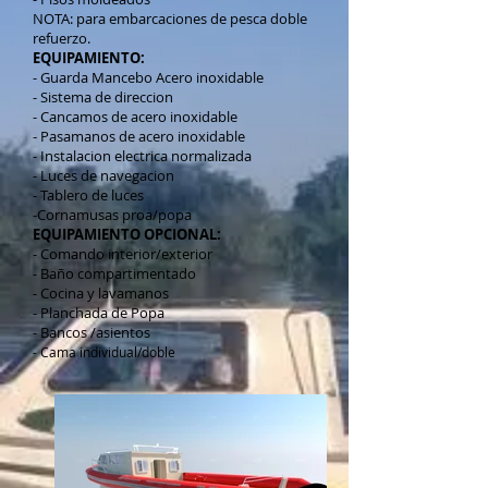
NOTA: para embarcaciones de pesca doble
refuerzo.
EQUIPAMIENTO:
- Guarda Mancebo Acero inoxidable
- Sistema de direccion
- Cancamos de acero inoxidable
- Pasamanos de acero inoxidable
- Instalacion electrica normalizada
- Luces de navegacion
- Tablero de luces
-Cornamusas proa/popa
EQUIPAMIENTO OPCIONAL:
- Comando interior/exterior
- Baño compartimentado
- Cocina y lavamanos
- Planchada de Popa
- Bancos /asientos
- Cama individual/doble