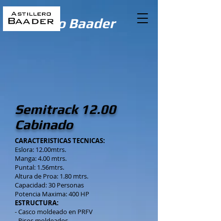
Astillero Baader
Semitrack 12.00
Cabinado
CARACTERISTICAS TECNICAS:
Eslora: 12.00mtrs.
Manga: 4.00 mtrs.
Puntal: 1.56mtrs.
Altura de Proa: 1.80 mtrs.
Capacidad: 30 Personas
Potencia Maxima: 400 HP
ESTRUCTURA:
- Casco moldeado en PRFV
- Pisos moldeados